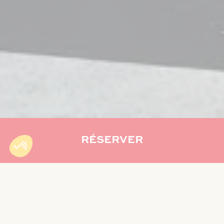
RÉSERVER
Accueil
»
Exsel Groupe
»
Changement d’identité : Mercure
Créolia devient Exsel Créolia