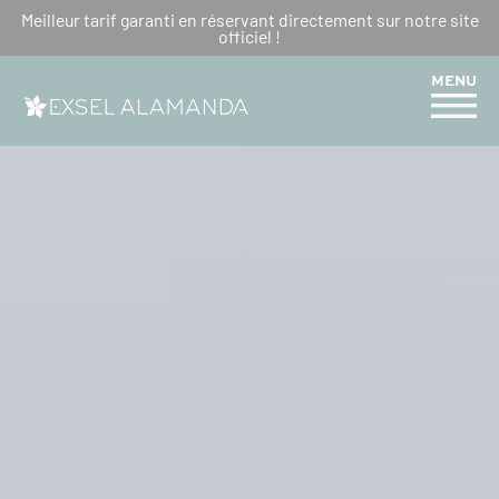
Meilleur tarif garanti en réservant directement sur notre site
BIENVENUE A L’HÔTEL EXSEL
officiel !
ALAMANDA
MENU