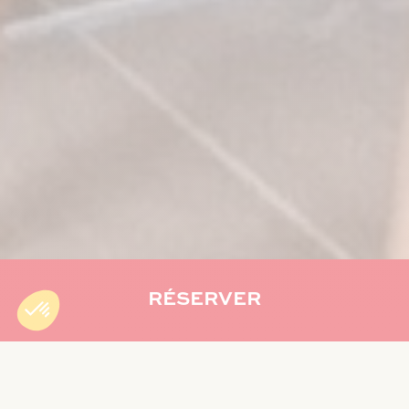
RÉSERVER
Accueil
»
Non classé
»
Restaurant gastronomique La Réunion