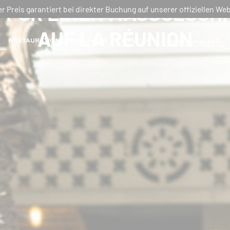
FÜR EINEN MASSGESCHN
r Preis garantiert bei direkter Buchung auf unserer offiziellen Web
UF LA RÉUNION
Sonderangebote!
RESTAURATION
SEMINARE
EXSEL