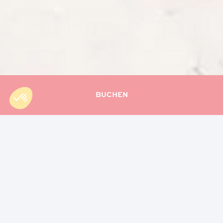
BUCHEN
Accueil
»
Exsel Nature
»
Entdeckungsklassen
ENTDECKUNGSKLASSEN IM HOTEL
EXSEL ALAMANDA
Exsel Hotels empfängt Entdeckungsklassen von der
2. Klasse bis zum Gymnasium. Auf Initiative von