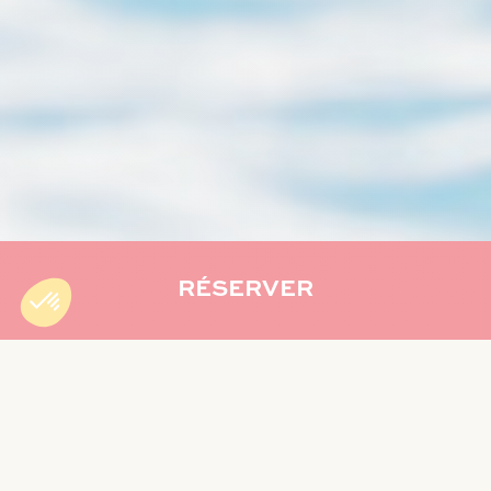
RÉSERVER
Accueil
»
Séjour
»
Vue imprenable et confort : l’hôtel Exsel
Créolia à La Réunion
Envie d’un séjour mêlant détente, confort et panorama