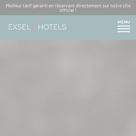
Meilleur tarif garanti en réservant directement sur notre site
PARCS, ZOOS ET JARDINS À
officiel !
EXPLORER EN FAMILLE À LA
MENU
RÉUNION