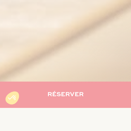
RÉSERVER
Accueil
»
Créolia Bien-être
»
Offrez-vous une parenthèse de