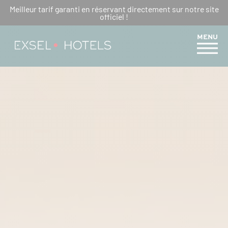
Meilleur tarif garanti en réservant directement sur notre site
OFFREZ-VOUS UNE
officiel !
PARENTHÈSE DE BIEN-ÊTRE
MENU
CHEZ CRÉOLIA BIEN-ÊTRE