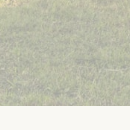
Hôtels
»
Etang-salé
»
Hôtel Exsel Floralys
»
Séminaire – Hôtel Exse