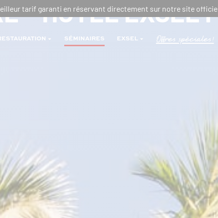
RE – HÔTEL EXSEL 
eilleur tarif garanti en réservant directement sur notre site officiel
Offres spéciales!
RESTAURATION
SÉMINAIRES
EXSEL