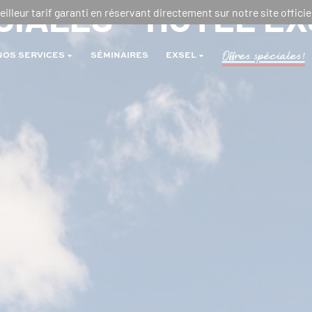
CIALES – HÔTEL EX
eilleur tarif garanti en réservant directement sur notre site officiel
Offres spéciales!
NOS SERVICES
SÉMINAIRES
EXSEL