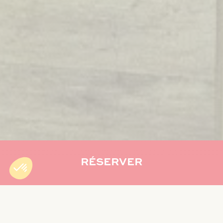
RÉSERVER
Accueil
»
Vacances
»
Hôtel à La Réunion pour nouvel an :