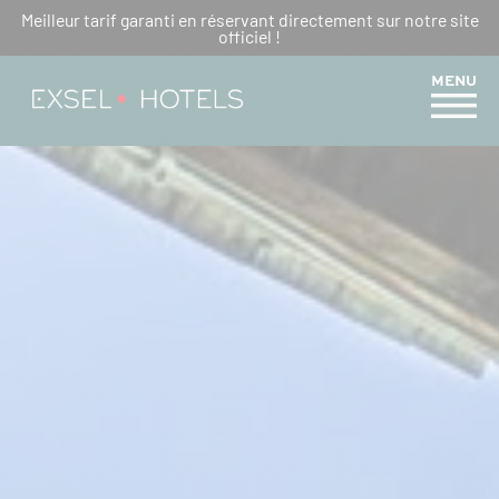
Meilleur tarif garanti en réservant directement sur notre site
HÔTEL À LA RÉUNION POUR
officiel !
NOUVEL AN : FÊTONS LA
MENU
SAINT-SYLVESTRE PÉI !