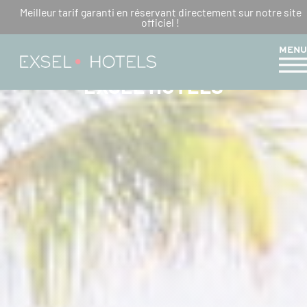
Meilleur tarif garanti en réservant directement sur notre site
HÔTEL 4 ÉTOILES AVEC
officiel !
PISCINE LA RÉUNION :
MENU
CONFORT GARANTIS AVEC
EXSEL HÔTELS