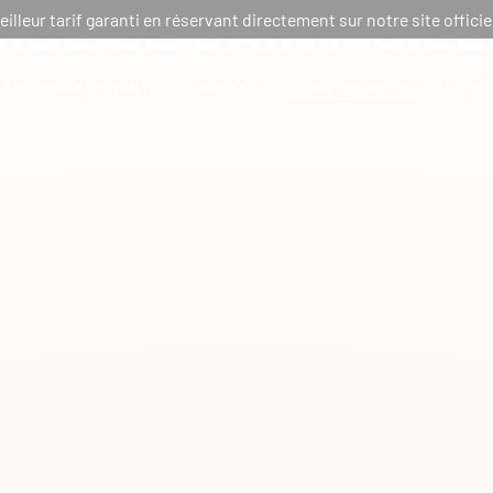
IDE DE SAINT-GIL
eilleur tarif garanti en réservant directement sur notre site officiel
Offres spéciales!
SÉMINAIRES & ÉVENTS
EXSEL
BO