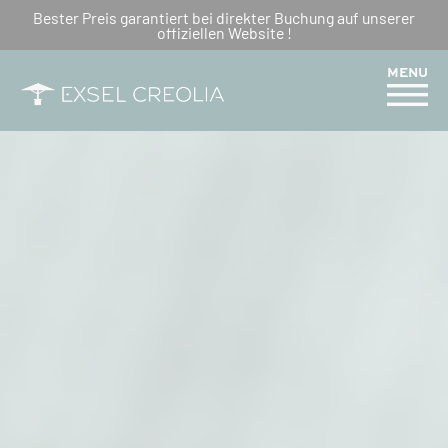
VERANSTALTUNGEN, DIE SIE
Bester Preis garantiert bei direkter Buchung auf unserer
offiziellen Website !
AUF LA RÉUNION NICHT
VERPASSEN SOLLTEN
MENU