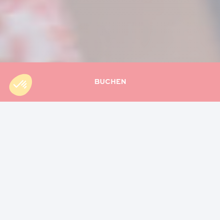
BUCHEN
Accueil
»
Aktuell
»
Veranstaltungen, die Sie auf La Réunion
nicht verpassen sollten
Die Insel La Réunion, eine intensive und lebhafte Insel,
bietet das ganze Jahr über einen reichhaltigen und
abwechslungsreichen Veranstaltungskalender.
Zwischen traditionellen Festen, Kulturfesten und