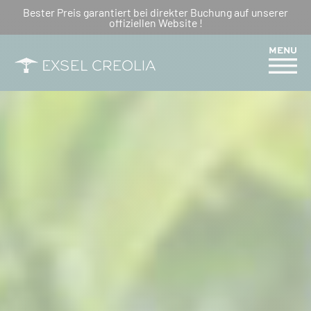
DAS LABYRINTH AUF DEM
Bester Preis garantiert bei direkter Buchung auf unserer
offiziellen Website !
TEEFELD
MENU