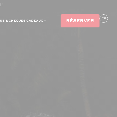
 !
EN
FR
RÉSERVER
NS & CHÈQUES CADEAUX
DE